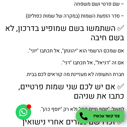
– שם פרטי ושם משפחה
– סדר הופעת השמות (במקרה של שמות כפולים)
✅ השתמשו בשם שמופיע בדרכון, לא
בשם חיבה
אם שמכם הרשמי הוא "יהונתן", אל תכתבו "יוני".
אם זה "דניאל", אל תכתבו "דני".
חברת התעופה לא מעניינת מה קוראים לכם בבית.
✅ אם יש לכם שני שמות פרטיים,
כתבו את שניהם
למשל: "יוסף חיים כהן" ולא רק "יוסף כהן".
צור קשר עכשיו
✅ זכרו שם נעורים אחרי נישואין