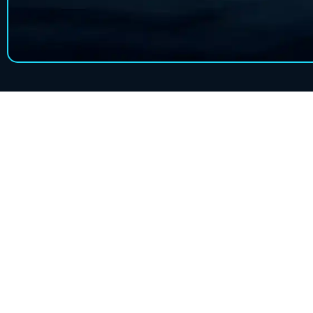
053-345-60
לא ברור ? דברו איתנו
contact-us@viparking.co.il
שליחת הודעה ב - WhatsApp