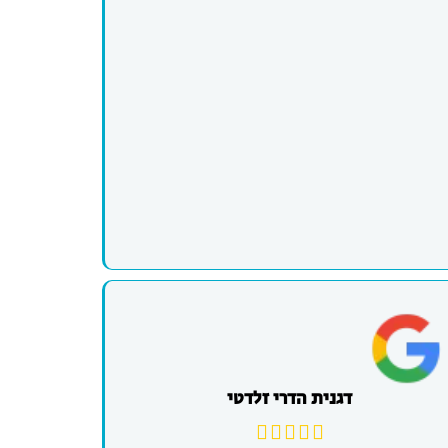
דגנית הדרי זלדטי