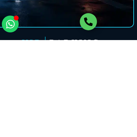
צור קשר עכשיו
שירות חניה VIP בנתבג מאובטחת ומשתלמת הזמינו חניה
מראש ותיהנו משירות אישי כדי שתוכלו לטוס בראש שקט.